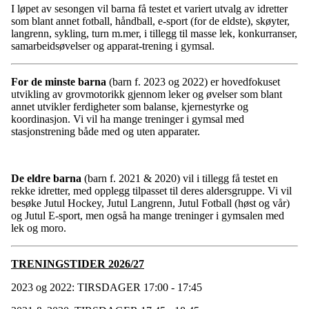
I løpet av sesongen vil barna få testet et variert utvalg av idretter
som blant annet fotball, håndball, e-sport (for de eldste), skøyter,
langrenn, sykling, turn m.mer, i tillegg til masse lek, konkurranser,
samarbeidsøvelser og apparat-trening i gymsal.
For de minste barna
(barn f. 2023 og 2022) er hovedfokuset
utvikling av grovmotorikk gjennom leker og øvelser som blant
annet utvikler ferdigheter som balanse, kjernestyrke og
koordinasjon. Vi vil ha mange treninger i gymsal med
stasjonstrening både med og uten apparater.
De eldre barna
(barn f. 2021 & 2020) vil i tillegg få testet en
rekke idretter, med opplegg tilpasset til deres aldersgruppe. Vi vil
besøke Jutul Hockey, Jutul Langrenn, Jutul Fotball (høst og vår)
og Jutul E-sport, men også ha mange treninger i gymsalen med
lek og moro.
TRENINGSTIDER 2026/27
2023 og 2022: TIRSDAGER 17:00 - 17:45