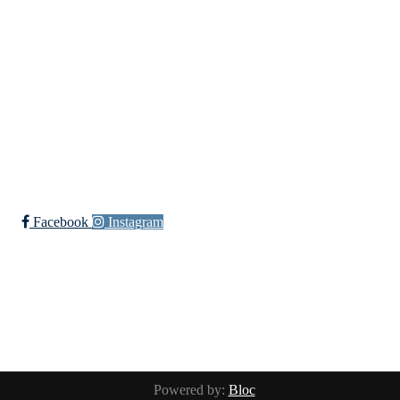
Skuiløkka 15, 1340 SKUI
Org. nr.: 984 495 358
+ 47 90 20 86 87
kontor@jutul.net
Bli medlem i klubben!
Trykk her for innmelding
Facebook
Instagram
Powered by:
Bloc