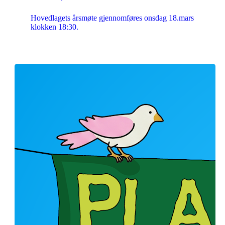
Hovedlagets årsmøte gjennomføres onsdag 18.mars
klokken 18:30.